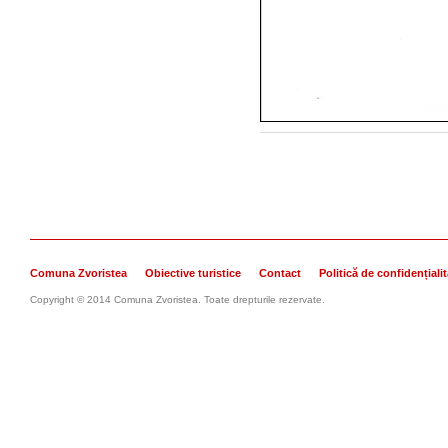
Post navigation
Comuna Zvoristea
Obiective turistice
Contact
Politică de confidențiali
Copyright © 2014 Comuna Zvoristea. Toate drepturile rezervate.