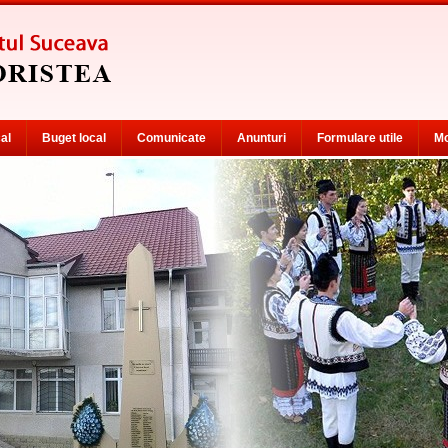
cal
Buget local
Comunicate
Anunturi
Formulare utile
Mo