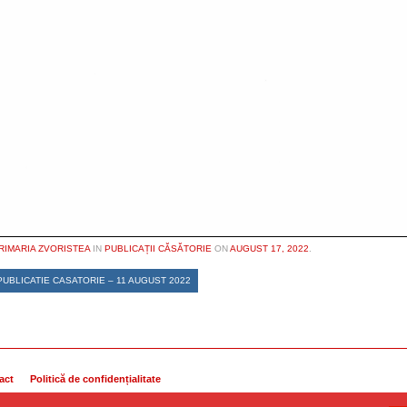
RIMARIA ZVORISTEA
IN
PUBLICAȚII CĂSĂTORIE
ON
AUGUST 17, 2022
.
UBLICATIE CASATORIE – 11 AUGUST 2022
act
Politică de confidențialitate
ezervate.