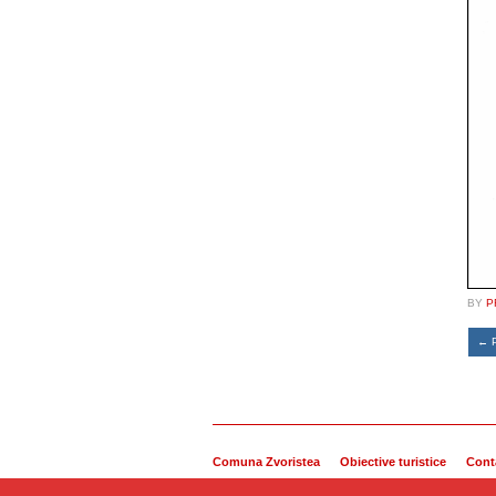
BY
P
←
P
Comuna Zvoristea
Obiective turistice
Cont
Copyright © 2014 Comuna Zvoristea. Toate drepturile r