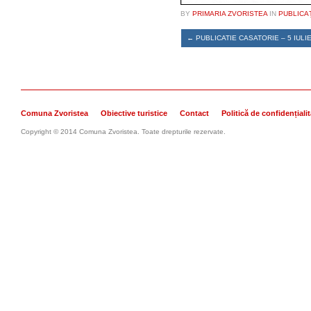
BY
PRIMARIA ZVORISTEA
IN
PUBLICA
←
PUBLICATIE CASATORIE – 5 IULIE
Comuna Zvoristea
Obiective turistice
Contact
Politică de confidențiali
Copyright © 2014 Comuna Zvoristea. Toate drepturile rezervate.