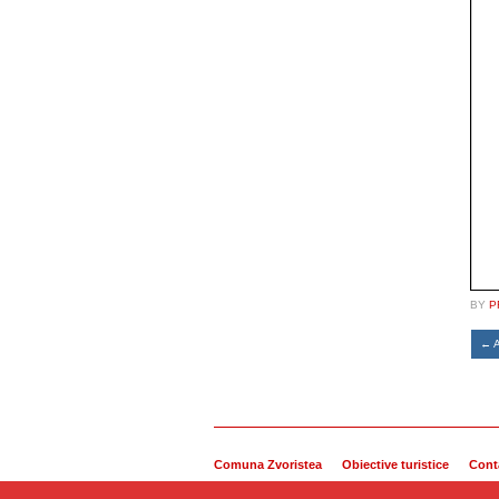
BY
P
←
A
Comuna Zvoristea
Obiective turistice
Cont
Copyright © 2014 Comuna Zvoristea. Toate drepturile r