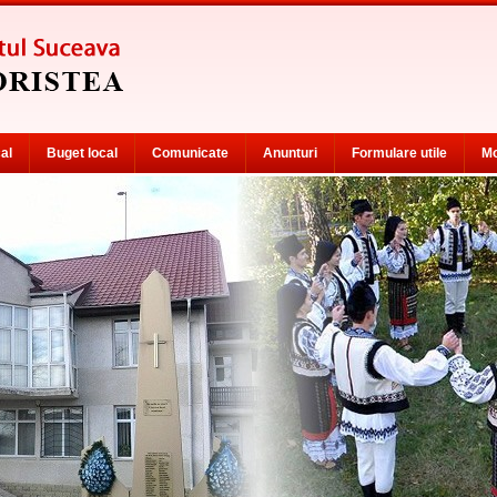
cal
Buget local
Comunicate
Anunturi
Formulare utile
Mo