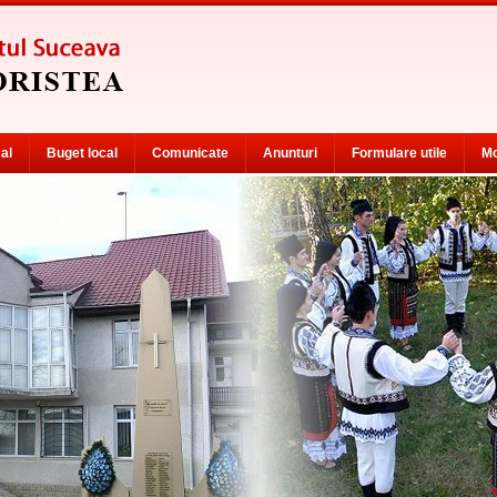
cal
Buget local
Comunicate
Anunturi
Formulare utile
Mo