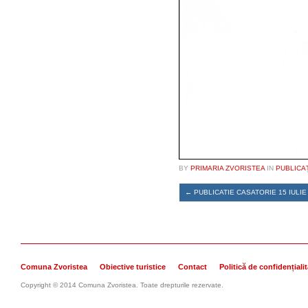
BY
PRIMARIA ZVORISTEA
IN
PUBLICA
←
PUBLICATIE CASATORIE 15 IULIE
Comuna Zvoristea
Obiective turistice
Contact
Politică de confidențiali
Copyright © 2014 Comuna Zvoristea. Toate drepturile rezervate.